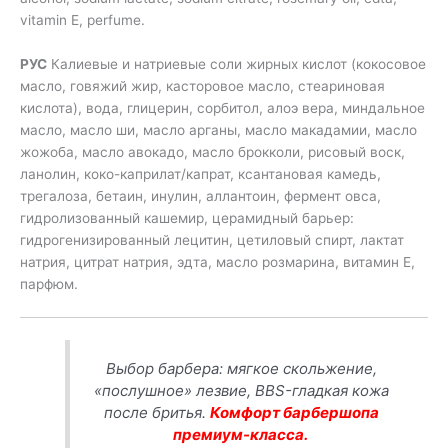
vitamin E, perfume.
РУС
Калиевые и натриевые соли жирных кислот (кокосовое
масло, говяжий жир, касторовое масло, стеариновая
кислота), вода, глицерин, сорбитол, алоэ вера, миндальное
масло, масло ши, масло арганы, масло макадамии, масло
жожоба, масло авокадо, масло брокколи, рисовый воск,
ланолин, коко-каприлат/капрат, ксантановая камедь,
трегалоза, бетаин, инулин, аллантоин, фермент овса,
гидролизованный кашемир, церамидный барьер:
гидрогенизированный лецитин, цетиловый спирт, лактат
натрия, цитрат натрия, эдта, масло розмарина, витамин E,
парфюм.
Выбор барбера: мягкое скольжение,
«послушное» лезвие, BBS-гладкая кожа
после бритья.
Комфорт барбершопа
премиум-класса.