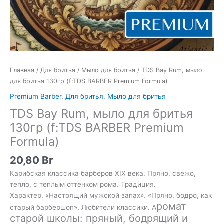
Главная
/
Для бритья
/
Мыло для бритья
/ TDS Bay Rum, мыло
для бритья 130гр (f:TDS BARBER Premium Formula)
Premium Barber
,
Для бритья
,
Мыло для бритья
TDS Bay Rum, мыло для бритья
130гр (f:TDS BARBER Premium
Formula)
20,80
Br
Карибская классика барберов XIX века. Пряно, свежо,
тепло, с теплым оттенком рома. Традиция.
Характер. «Настоящий мужской запах». «Пряно, бодро, как
ромат
старый барбершоп». Любители классики. А
старой школы: пряный, бодрящий и