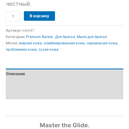
честный.
Количество
В корзину
товара
TDS
Артикул:
mb047
Bay
Категории:
Premium Barber
,
Для бритья
,
Мыло для бритья
Rum,
Метки:
жирная кожа
,
комбинированная кожа
,
нормальная кожа
,
мыло
проблемная кожа
,
сухая кожа
для
бритья
130гр
(f:TDS
Описание
BARBER
Premium
Детали
Formula)
Отзывы (0)
Master the Glide.