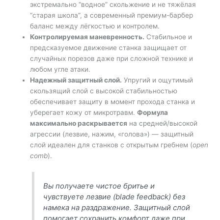
экстремально “водное” скольжение и не тяжёлая
“старая школа”, а современный премиум-барбер
баланс между лёгкостью и контролем.
Контролируемая маневренность.
Стабильное и
предсказуемое движение станка защищает от
случайных порезов даже при сложной технике и
любом угле атаки.
Надежный защитный слой.
Упругий и ощутимый
скользящий слой с высокой стабильностью
обеспечивает защиту в момент прохода станка и
уберегает кожу от микротравм.
Формула
максимально раскрывается
на средней/высокой
агрессии (лезвие, нажим, «голова») — защитный
слой идеален для станков с открытым гребнем (
open
comb
).
Вы получаете чистое бритье и
чувствуете лезвие (
blade feedback
) без
намека на раздражение. Защитный слой
помогает сохранить комфорт даже при