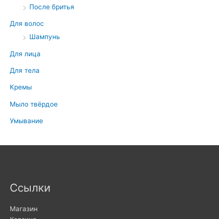
После бритья
Для волос
Шампунь
Для лица
Для тела
Кремы
Мыло твёрдое
Умывание
Ссылки
Магазин