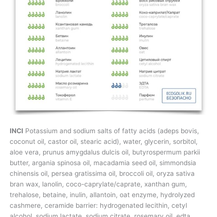
INCI
Potassium and sodium salts of fatty acids (adeps bovis,
coconut oil, castor oil, stearic acid), water, glycerin, sorbitol,
aloe vera, prunus amygdalus dulcis oil, butyrospermum parkii
butter, argania spinosa oil, macadamia seed oil, simmondsia
chinensis oil, persea gratissima oil, broccoli oil, oryza sativa
bran wax, lanolin, coco-caprylate/caprate, xanthan gum,
trehalose, betaine, inulin, allantoin, oat enzyme, hydrolyzed
cashmere, ceramide barrier: hydrogenated lecithin, cetyl
alcohol, sodium lactate, sodium citrate, rosemary oil, edta,