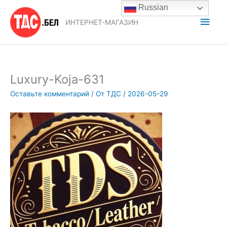
Перейти
Russian
к
Глав
ИНТЕРНЕТ-МАГАЗИН
содержимому
мен
Luxury-Koja-631
Оставьте комментарий
/ От
ТДС
/
2026-05-29