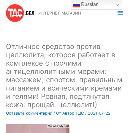
Перейти
Russian
к
Глав
ИНТЕРНЕТ-МАГАЗИН
содержимому
мен
Отличное средство против
целлюлита, которое работает в
комплексе с прочими
антицеллюлитными мерами:
массажем, спортом, правильным
питанием и всяческими кремами
и гелями! Ровная, подтянутая
кожа; прощай, целлюлит!)
Оставьте комментарий
/ От
Автор ТДС
/
2021-07-22