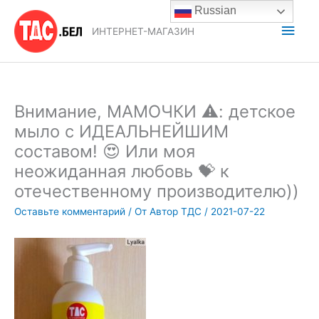
Перейти
Russian
к
Глав
ИНТЕРНЕТ-МАГАЗИН
содержимому
мен
Внимание, МАМОЧКИ ⚠️: детское
мыло с ИДЕАЛЬНЕЙШИМ
составом! 😍 Или моя
неожиданная любовь 💝 к
отечественному производителю))
Оставьте комментарий
/ От
Автор ТДС
/
2021-07-22