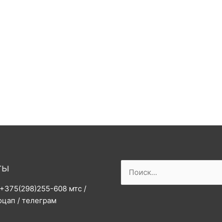
Поиск:
ты
 +375(298)255-608 мтс /
оцап / телеграм