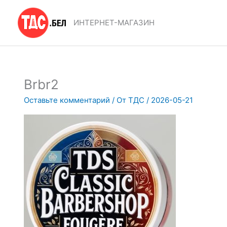
Перейти
к
ИНТЕРНЕТ-МАГАЗИН
содержимому
Brbr2
Оставьте комментарий
/ От
ТДС
/
2026-05-21